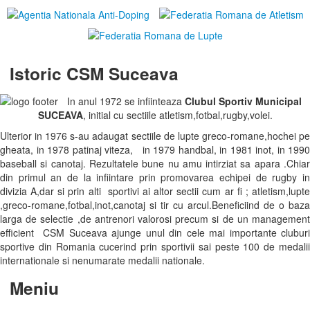
Istoric CSM Suceava
In anul 1972 se infiinteaza
Clubul Sportiv Municipal
SUCEAVA
, initial cu sectiile atletism,fotbal,rugby,volei.
Ulterior in 1976 s-au adaugat sectiile de lupte greco-romane,hochei pe
gheata, in 1978 patinaj viteza, in 1979 handbal, in 1981 inot, in 1990
baseball si canotaj. Rezultatele bune nu amu intirziat sa apara .Chiar
din primul an de la infiintare prin promovarea echipei de rugby in
divizia A,dar si prin alti sportivi ai altor sectii cum ar fi ; atletism,lupte
,greco-romane,fotbal,inot,canotaj si tir cu arcul.Beneficiind de o baza
larga de selectie ,de antrenori valorosi precum si de un management
efficient CSM Suceava ajunge unul din cele mai importante cluburi
sportive din Romania cucerind prin sportivii sai peste 100 de medalii
internationale si nenumarate medalii nationale.
Meniu