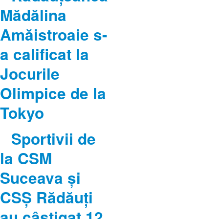
Mădălina
Amăistroaie s-
a calificat la
Jocurile
Olimpice de la
Tokyo
Sportivii de
la CSM
Suceava şi
CSŞ Rădăuţi
au câştigat 12