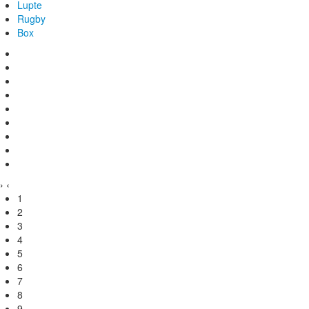
Lupte
Rugby
Box
›
‹
1
2
3
4
5
6
7
8
9