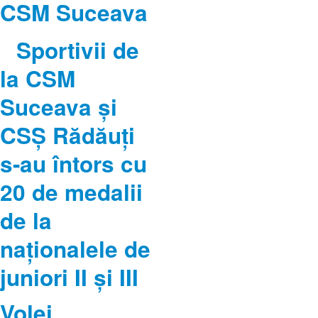
CSM Suceava
Sportivii de
la CSM
Suceava şi
CSȘ Rădăuţi
s-au întors cu
20 de medalii
de la
naţionalele de
juniori II şi III
Volei