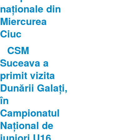
naționale din
Miercurea
Ciuc
CSM
Suceava a
primit vizita
Dunării Galați,
în
Campionatul
Național de
juniori U16