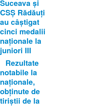
Suceava şi
CSŞ Rădăuţi
au câştigat
cinci medalii
naţionale la
juniori III
Rezultate
notabile la
naţionale,
obţinute de
tiriştii de la